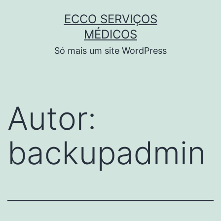
Pular
lm izle
hacklink
zbahis
jojobet
สล็อตเว็บตรง
grand
ECCO SERVIÇOS
para
MÉDICOS
o
Só mais um site WordPress
conteúdo
Autor:
backupadmin