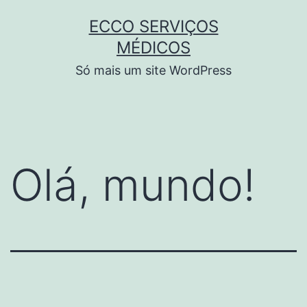
Pular
le
hacklink
zbahis
jojobet
สล็อตเว็บตรง
grandpash
ECCO SERVIÇOS
para
MÉDICOS
o
Só mais um site WordPress
conteúdo
Olá, mundo!